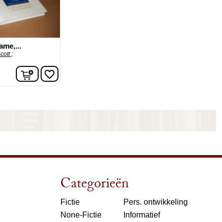
Game,...
ott ;
In winkelwagen
favorite_border
Categorieën
Fictie
Pers. ontwikkeling
None-Fictie
Informatief