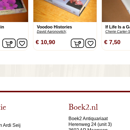
uin
Voodoo Histories
If Life Is a 
David Aaronovitch;
Cherie Carter-Sc
In winkelwagen
In winkelwagen
€ 10,90
€ 7,50
favorite_border
favorite_border
ie
Boek2.nl
Boek2 Antiquariaat
Herenweg 24 (unit 3)
 Ardi Seij