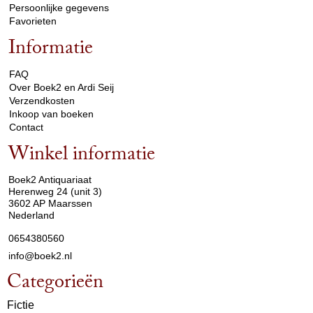
Persoonlijke gegevens
Favorieten
Informatie
arrow_drop_down
FAQ
Over Boek2 en Ardi Seij
Verzendkosten
Inkoop van boeken
Contact
Winkel informatie
arrow_drop_down
Boek2 Antiquariaat
Herenweg 24 (unit 3)
3602 AP Maarssen
Nederland
0654380560
info@boek2.nl
Categorieën
Fictie