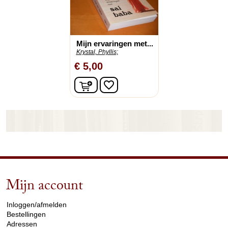
Mijn ervaringen met...
Krystal, Phyllis;
€ 5,00
In winkelwagen
favorite_border
Mijn account
arrow_drop_down
Inloggen/afmelden
Bestellingen
Adressen