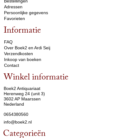
Bestellingen
Adressen
Persoonlijke gegevens
Favorieten
Informatie
arrow_drop_down
FAQ
Over Boek2 en Ardi Seij
Verzendkosten
Inkoop van boeken
Contact
Winkel informatie
arrow_drop_down
Boek2 Antiquariaat
Herenweg 24 (unit 3)
3602 AP Maarssen
Nederland
0654380560
info@boek2.nl
Categorieën