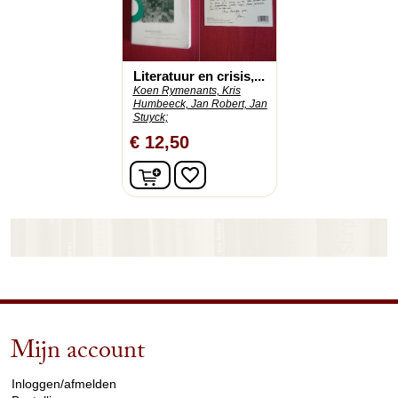
Literatuur en crisis,...
Koen Rymenants, Kris
Humbeeck, Jan Robert, Jan
Stuyck;
€ 12,50
In winkelwagen
favorite_border
Mijn account
arrow_drop_down
Inloggen/afmelden