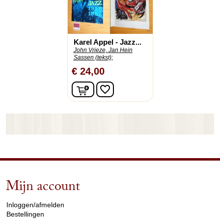
Karel Appel - Jazz...
John Vrieze, Jan Hein
Sassen (tekst);
€ 24,00
In winkelwagen
favorite_border
Mijn account
arrow_drop_down
Inloggen/afmelden
Bestellingen