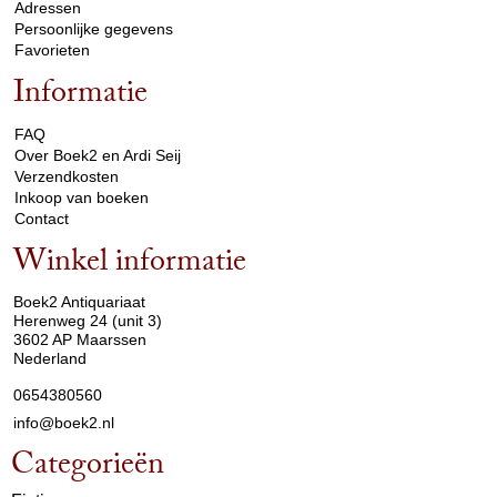
Adressen
Persoonlijke gegevens
Favorieten
Informatie
arrow_drop_down
FAQ
Over Boek2 en Ardi Seij
Verzendkosten
Inkoop van boeken
Contact
Winkel informatie
arrow_drop_down
Boek2 Antiquariaat
Herenweg 24 (unit 3)
3602 AP Maarssen
Nederland
0654380560
info@boek2.nl
Categorieën