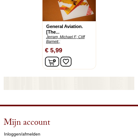
General Aviation.
[The...
Jerram, Michael F.;
Cliff
Barnett.;
€ 5,99
In winkelwagen
favorite_border
Mijn account
arrow_drop_down
Inloggen/afmelden