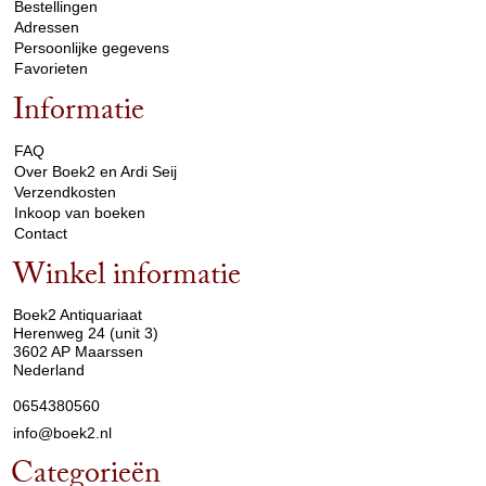
Bestellingen
Adressen
Persoonlijke gegevens
Favorieten
Informatie
arrow_drop_down
FAQ
Over Boek2 en Ardi Seij
Verzendkosten
Inkoop van boeken
Contact
Winkel informatie
arrow_drop_down
Boek2 Antiquariaat
Herenweg 24 (unit 3)
3602 AP Maarssen
Nederland
0654380560
info@boek2.nl
Categorieën