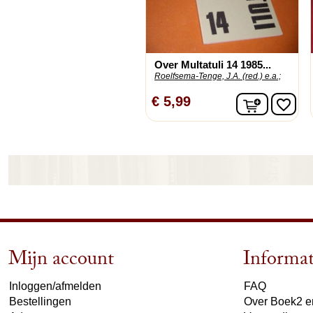
Over Multatuli 14 1985...
Roelfsema-Tenge, J.A. (red.) e.a.;
In winke
€ 5,99
favorite_border
Mijn account
Informat
Inloggen/afmelden
FAQ
Bestellingen
Over Boek2 en