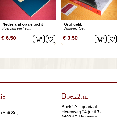
Nederland op de tocht
Grof geld.
Roel Janssen (red.);
Janssen, Roel;
lwagen
In winkelwagen
In wi
€ 6,50
€ 3,50
favorite_border
favorite_border
ie
Boek2.nl
Boek2 Antiquariaat
Herenweg 24 (unit 3)
 Ardi Seij