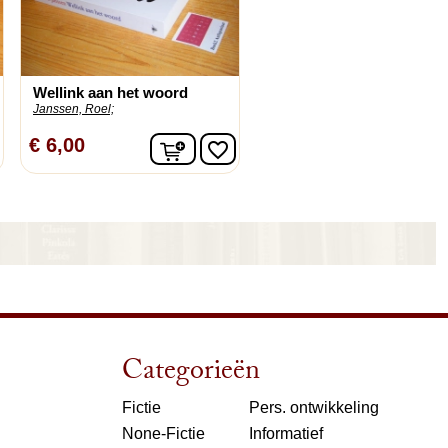
Wellink aan het woord
Janssen, Roel;
nkelwagen
In winkelwagen
€ 6,00
favorite_border
Categorieën
Fictie
Pers. ontwikkeling
None-Fictie
Informatief