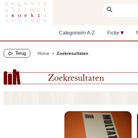
search
Categorieën A-Z
Fictie
Terug
Home
Zoekresultaten
Zoekresultaten