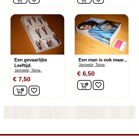
Een gevaarlijke
Een man is ook maar...
Leeftijd.
Janowitz, Tama;
Janowitz, Tama.;
€ 6,50
€ 7,50
In winkelwagen
favorite_border
In winkelwagen
favorite_border