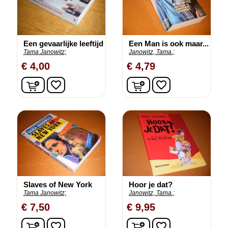
Een gevaarlijke leeftijd
Een Man is ook maar...
Tama Janowitz;
Janowitz, Tama.;
€ 4,00
€ 4,79
In winkelwagen
In winkelwagen
favorite_border
favorite_border
Slaves of New York
Hoor je dat?
Tama Janowitz;
Janowitz, Tama.;
€ 7,50
€ 9,95
In winkelwagen
In winkelwagen
favorite_border
favorite_border