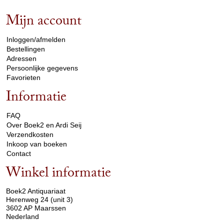
Mijn account
arrow_drop_down
Inloggen/afmelden
Bestellingen
Adressen
Persoonlijke gegevens
Favorieten
Informatie
arrow_drop_down
FAQ
Over Boek2 en Ardi Seij
Verzendkosten
Inkoop van boeken
Contact
Winkel informatie
arrow_drop_down
Boek2 Antiquariaat
Herenweg 24 (unit 3)
3602 AP Maarssen
Nederland