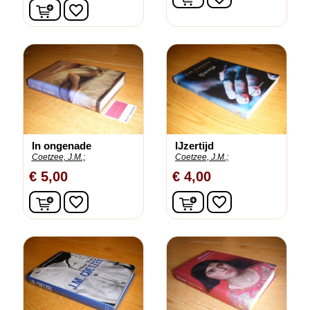
In winkelwagen
favorite_border
In ongenade
IJzertijd
Coetzee, J.M.;
Coetzee, J.M.;
€ 5,00
€ 4,00
In winkelwagen
In winkelwagen
favorite_border
favorite_border