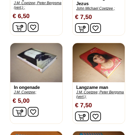
J.M. Coetzee;
Peter Bergsma
Jezus
(vert.) ;
John Michael Coetzee ;
€ 6,50
€ 7,50
In winkelwagen
In winkelwagen
favorite_border
favorite_border
In ongenade
Langzame man
J.M. Coetzee;
J.M. Coetzee;
Peter Bergsma
(vert.);
€ 5,00
€ 7,50
In winkelwagen
favorite_border
In winkelwagen
favorite_border