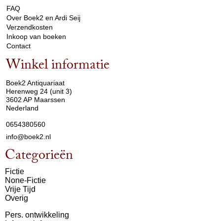
FAQ
Over Boek2 en Ardi Seij
Verzendkosten
Inkoop van boeken
Contact
Winkel informatie
arrow_drop_down
Boek2 Antiquariaat
Herenweg 24 (unit 3)
3602 AP Maarssen
Nederland
0654380560
info@boek2.nl
Categorieën
Fictie
None-Fictie
Vrije Tijd
Overig
Pers. ontwikkeling