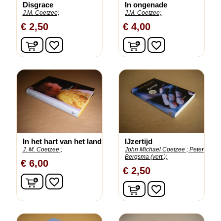
Disgrace
In ongenade
J.M. Coetzee;
J.M. Coetzee;
€ 2,50
€ 4,00
In winkelwagen
In winkelwagen
favorite_border
favorite_border
In het hart van het land
IJzertijd
J. M. Coetzee ;
John Michael Coetzee ;
Peter
Bergsma (vert.);
€ 6,00
€ 2,50
In winkelwagen
favorite_border
In winkelwagen
favorite_border