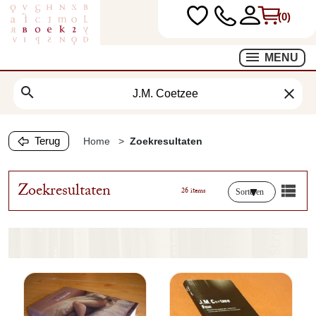
(0)
MENU
search
clear
Terug
Home
Zoekresultaten
Zoekresultaten
26 items
Sorteren