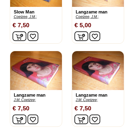
Slow Man
Langzame man
Coetzee, J.M.;
Coetzee, J.M.;
€ 7,50
€ 5,00
In winkelwagen
In winkelwagen
favorite_border
favorite_border
Langzame man
Langzame man
J.M. Coetzee;
J.M. Coetzee;
€ 7,50
€ 7,50
In winkelwagen
In winkelwagen
favorite_border
favorite_border