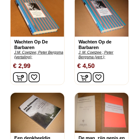
Wachten Op De
Wachten Op de
Barbaren
Barbaren
J.M. Coetzee;
Peter Bergsma
J. M. Coetzee ;
Peter
(vertaling);
Bergsma (vert.);
€ 2,99
€ 4,50
In winkelwagen
In winkelwagen
favorite_border
favorite_border
Een denkbeeldig...
De man, zijn penis en...