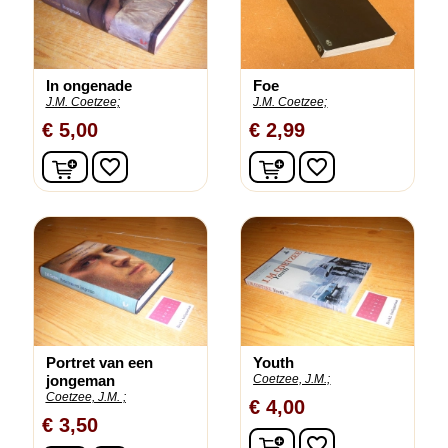
In ongenade
Foe
J.M. Coetzee;
J.M. Coetzee;
€ 5,00
€ 2,99
In winkelwagen
In winkelwagen
favorite_border
favorite_border
Portret van een
Youth
jongeman
Coetzee, J.M.;
Coetzee, J.M. ;
€ 4,00
€ 3,50
In winkelwagen
favorite_border