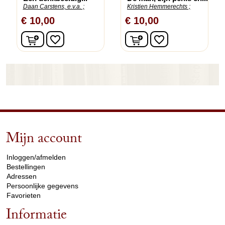
Daan Carstens, e.v.a. ;
Kristien Hemmerechts ;
€ 10,00
€ 10,00
In winkelwagen
In winkelwagen
favorite_border
favorite_border
Mijn account
arrow_drop_down
Inloggen/afmelden
Bestellingen
Adressen
Persoonlijke gegevens
Favorieten
Informatie
arrow_drop_down