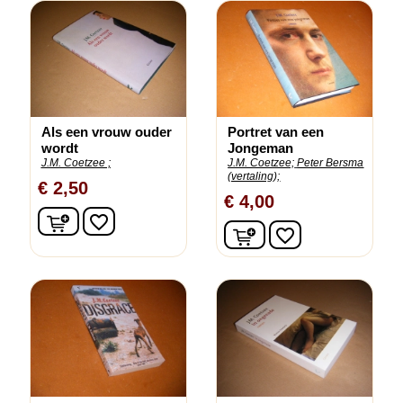
Als een vrouw ouder
Portret van een
wordt
Jongeman
J.M. Coetzee ;
J.M. Coetzee;
Peter Bersma
(vertaling);
€ 2,50
€ 4,00
In winkelwagen
favorite_border
In winkelwagen
favorite_border