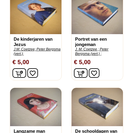
De kinderjaren van
Portret van een
Jezus
jongeman
J.M. Coetzee;
Peter Bergsma
J. M. Coetzee ;
Peter
(vert.);
Bergsma (vert.) ;
€ 5,00
€ 5,00
In winkelwagen
In winkelwagen
favorite_border
favorite_border
Langzame man
De schooldagen van