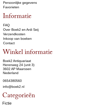
Persoonlijke gegevens
Favorieten
Informatie
arrow_drop_down
FAQ
Over Boek2 en Ardi Seij
Verzendkosten
Inkoop van boeken
Contact
Winkel informatie
arrow_drop_down
Boek2 Antiquariaat
Herenweg 24 (unit 3)
3602 AP Maarssen
Nederland
0654380560
info@boek2.nl
Categorieën
Fictie