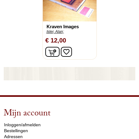
Kraven Images
Isler, Alan;
€ 12,00
In winkelwagen
favorite_border
Mijn account
arrow_drop_down
Inloggen/afmelden
Bestellingen
Adressen