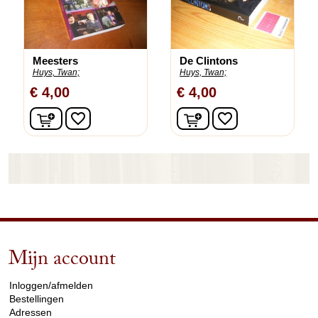
Meesters
De Clintons
Huys, Twan;
Huys, Twan;
€ 4,00
€ 4,00
In winkelwagen
In winkelwagen
favorite_border
favorite_border
Mijn account
arrow_drop_down
Inloggen/afmelden
Bestellingen
Adressen