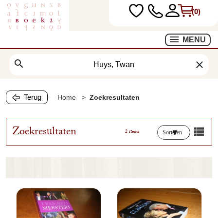
(0)
MENU
search
clear
Terug
Home
Zoekresultaten
Zoekresultaten
2 items
Sorteren