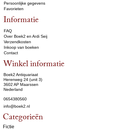
Persoonlijke gegevens
Favorieten
Informatie
arrow_drop_down
FAQ
Over Boek2 en Ardi Seij
Verzendkosten
Inkoop van boeken
Contact
Winkel informatie
arrow_drop_down
Boek2 Antiquariaat
Herenweg 24 (unit 3)
3602 AP Maarssen
Nederland
0654380560
info@boek2.nl
Categorieën
Fictie