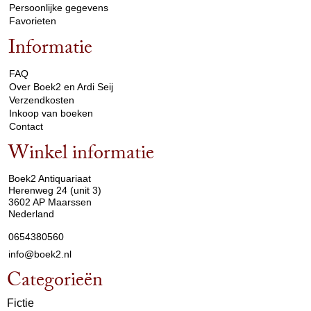
Persoonlijke gegevens
Favorieten
Informatie
arrow_drop_down
FAQ
Over Boek2 en Ardi Seij
Verzendkosten
Inkoop van boeken
Contact
Winkel informatie
arrow_drop_down
Boek2 Antiquariaat
Herenweg 24 (unit 3)
3602 AP Maarssen
Nederland
0654380560
info@boek2.nl
Categorieën
Fictie