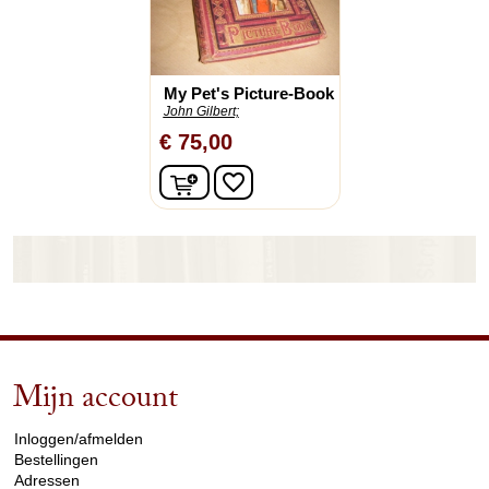
My Pet's Picture-Book
John Gilbert;
€ 75,00
In winkelwagen
favorite_border
Mijn account
arrow_drop_down
Inloggen/afmelden
Bestellingen
Adressen