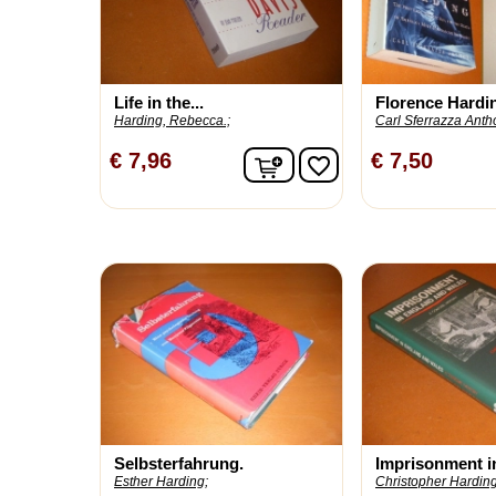
Life in the...
Florence Hardi
Harding, Rebecca.;
Carl Sferrazza Anth
In winkelwagen
€ 7,96
€ 7,50
favorite_border
Selbsterfahrung.
Imprisonment in
Esther Harding;
Christopher Harding