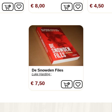
In winkelwagen
In winkelwagen
€ 8,00
€ 4,50
favorite_border
favorite_border
De Snowden Files
Luke Harding ;
In winkelwagen
€ 7,50
favorite_border