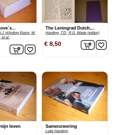
ove`s...
The Leningrad Dutch,...
A.J. HArding Rains, W.
Harding, T.D.;
R.G. Wade (editor);
et al.;
In winkelwagen
€ 8,50
favorite_border
In winkelwagen
favorite_border
mijn leven
Samenzwering
Luke Harding;