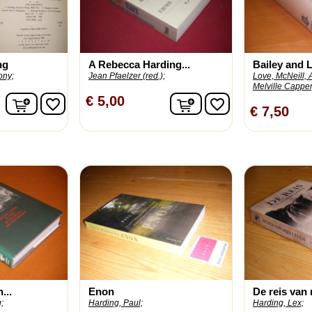
ng
A Rebecca Harding...
Bailey and L
ony;
Jean Pfaelzer (red.);
Love, McNeill, 
Melville Capper, 
In winkelwagen
In winkelwagen
€ 5,00
favorite_border
favorite_border
€ 7,50
...
Enon
De reis van 
;
Harding, Paul;
Harding, Lex;