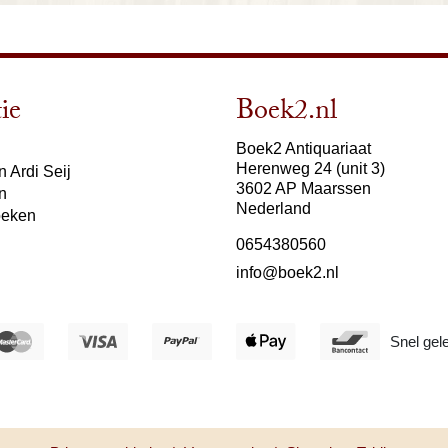
ie
Boek2.nl
Boek2 Antiquariaat
Herenweg 24 (unit 3)
 Ardi Seij
3602 AP Maarssen
n
Nederland
oeken
0654380560
info@boek2.nl
Snel gel