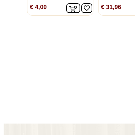
In winkelwagen
€ 4,00
€ 31,96
favorite_border