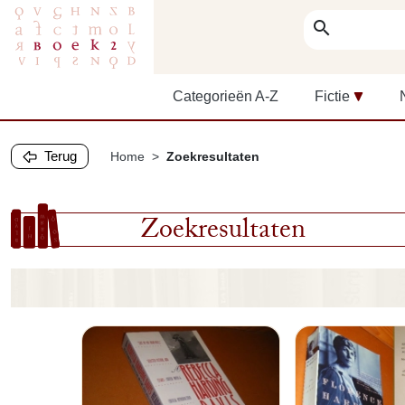
search
Categorieën A-Z
Fictie
Terug
Home
Zoekresultaten
Zoekresultaten