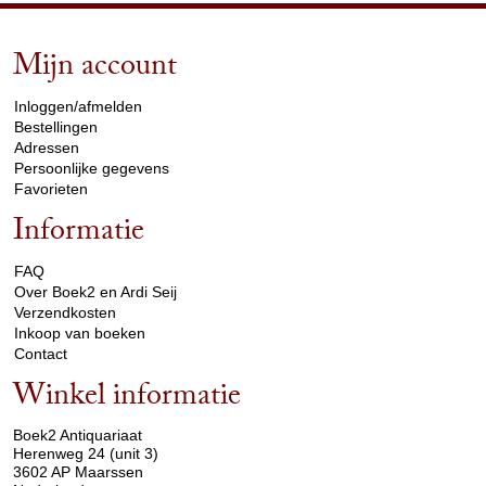
Mijn account
arrow_drop_down
Inloggen/afmelden
Bestellingen
Adressen
Persoonlijke gegevens
Favorieten
Informatie
arrow_drop_down
FAQ
Over Boek2 en Ardi Seij
Verzendkosten
Inkoop van boeken
Contact
Winkel informatie
arrow_drop_down
Boek2 Antiquariaat
Herenweg 24 (unit 3)
3602 AP Maarssen