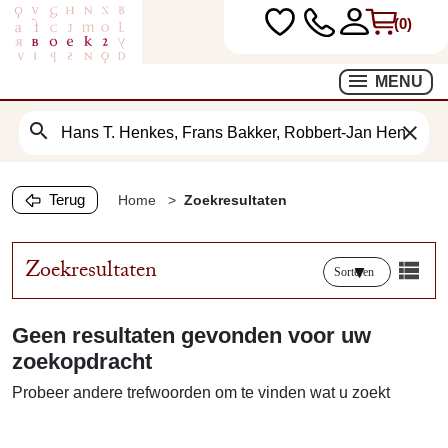
(0)
MENU
search
clear
Terug
Home
Zoekresultaten
Zoekresultaten
Sorteren
Geen resultaten gevonden voor uw
zoekopdracht
Probeer andere trefwoorden om te vinden wat u zoekt