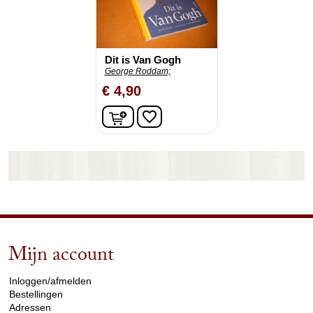
Dit is Van Gogh
George Roddam;
€ 4,90
In winkelwagen
favorite_border
Mijn account
arrow_drop_down
Inloggen/afmelden
Bestellingen
Adressen