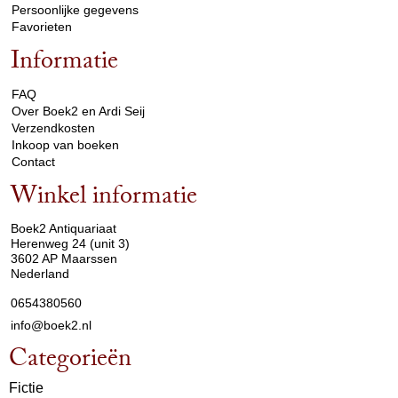
Persoonlijke gegevens
Favorieten
Informatie
arrow_drop_down
FAQ
Over Boek2 en Ardi Seij
Verzendkosten
Inkoop van boeken
Contact
Winkel informatie
arrow_drop_down
Boek2 Antiquariaat
Herenweg 24 (unit 3)
3602 AP Maarssen
Nederland
0654380560
info@boek2.nl
Categorieën
Fictie