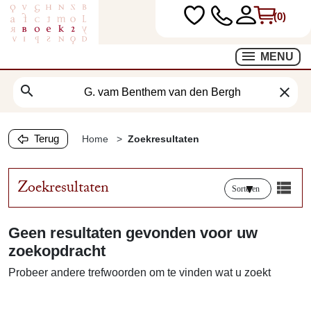
(0)
MENU
search
clear
Terug
Home
Zoekresultaten
Zoekresultaten
Sorteren
Geen resultaten gevonden voor uw
zoekopdracht
Probeer andere trefwoorden om te vinden wat u zoekt