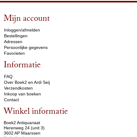
Mijn account
arrow_drop_down
Inloggen/afmelden
Bestellingen
Adressen
Persoonlijke gegevens
Favorieten
Informatie
arrow_drop_down
FAQ
Over Boek2 en Ardi Seij
Verzendkosten
Inkoop van boeken
Contact
Winkel informatie
arrow_drop_down
Boek2 Antiquariaat
Herenweg 24 (unit 3)
3602 AP Maarssen