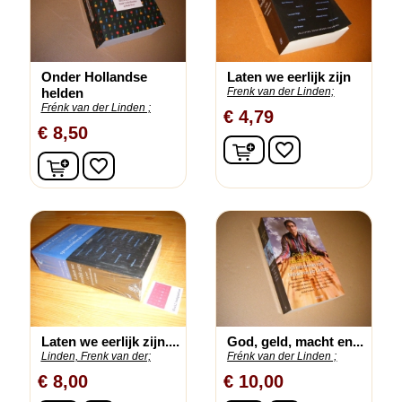
Onder Hollandse
Laten we eerlijk zijn
helden
Frenk van der Linden;
Frénk van der Linden ;
€ 4,79
€ 8,50
In winkelwagen
favorite_border
In winkelwagen
favorite_border
Laten we eerlijk zijn....
God, geld, macht en...
Linden, Frenk van der;
Frénk van der Linden ;
€ 8,00
€ 10,00