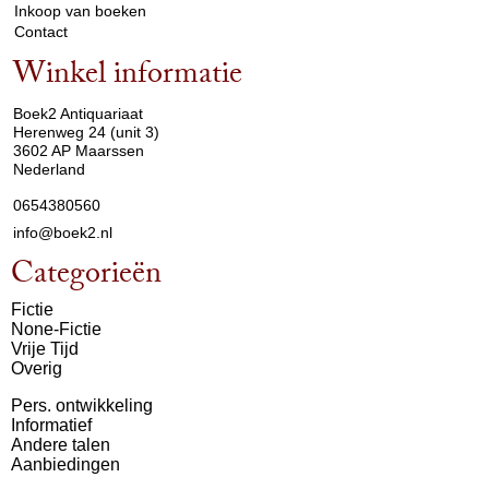
Inkoop van boeken
Contact
Winkel informatie
arrow_drop_down
Boek2 Antiquariaat
Herenweg 24 (unit 3)
3602 AP Maarssen
Nederland
0654380560
info@boek2.nl
Categorieën
Fictie
None-Fictie
Vrije Tijd
Overig
Pers. ontwikkeling
Informatief
Andere talen
Aanbiedingen