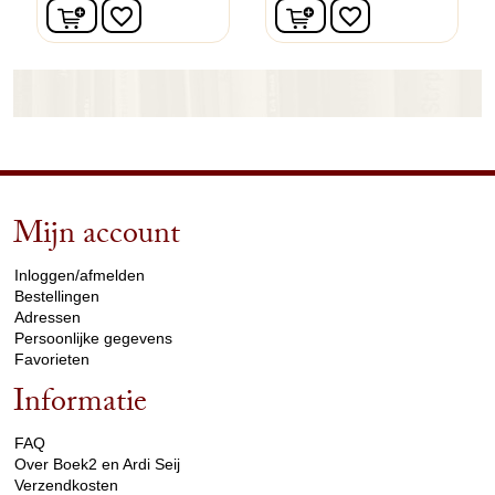
In winkelwagen
In winkelwagen
favorite_border
favorite_border
Mijn account
arrow_drop_down
Inloggen/afmelden
Bestellingen
Adressen
Persoonlijke gegevens
Favorieten
Informatie
arrow_drop_down
FAQ
Over Boek2 en Ardi Seij
Verzendkosten