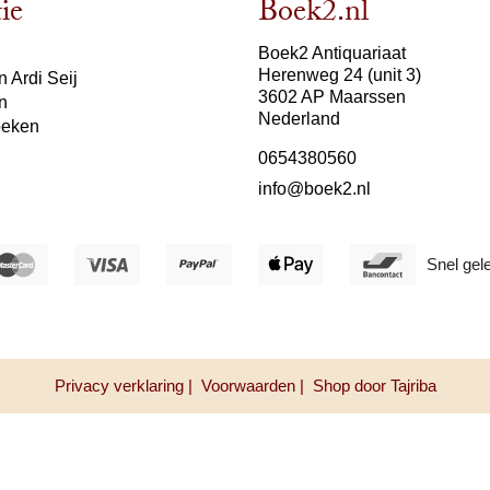
ie
Boek2.nl
Boek2 Antiquariaat
Herenweg 24 (unit 3)
 Ardi Seij
3602 AP Maarssen
n
Nederland
oeken
0654380560
info@boek2.nl
Snel gel
Privacy verklaring |
Voorwaarden |
Shop door Tajriba