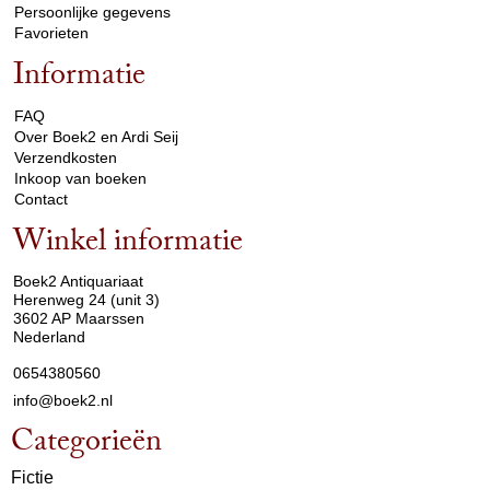
Persoonlijke gegevens
Favorieten
Informatie
arrow_drop_down
FAQ
Over Boek2 en Ardi Seij
Verzendkosten
Inkoop van boeken
Contact
Winkel informatie
arrow_drop_down
Boek2 Antiquariaat
Herenweg 24 (unit 3)
3602 AP Maarssen
Nederland
0654380560
info@boek2.nl
Categorieën
Fictie