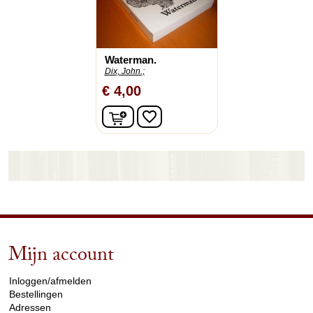
Waterman.
Dix, John.;
€ 4,00
In winkelwagen
favorite_border
Mijn account
arrow_drop_down
Inloggen/afmelden
Bestellingen
Adressen