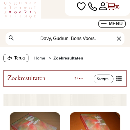
(0)
MENU
search
clear
Terug
Home
Zoekresultaten
Zoekresultaten
2 items
Sorteren