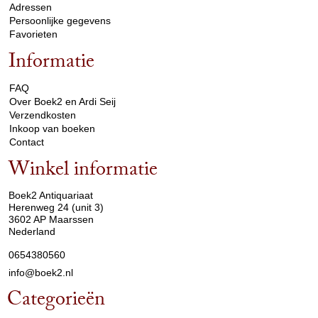
Adressen
Persoonlijke gegevens
Favorieten
Informatie
arrow_drop_down
FAQ
Over Boek2 en Ardi Seij
Verzendkosten
Inkoop van boeken
Contact
Winkel informatie
arrow_drop_down
Boek2 Antiquariaat
Herenweg 24 (unit 3)
3602 AP Maarssen
Nederland
0654380560
info@boek2.nl
Categorieën