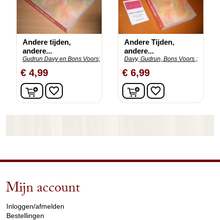
Andere tijden,
Andere Tijden,
andere...
andere...
Gudrun Davy en Bons Voors;
Davy, Gudrun, Bons Voors.;
€ 4,99
€ 6,99
In winkelwagen
In winkelwagen
favorite_border
favorite_border
Mijn account
arrow_drop_down
Inloggen/afmelden
Bestellingen