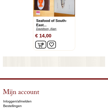
Seafood of South-
East...
Davidson, Alan;
€ 14,00
In winkelwagen
favorite_border
Mijn account
arrow_drop_down
Inloggen/afmelden
Bestellingen