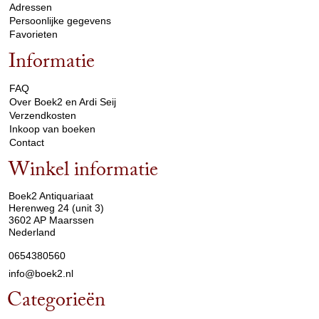
Adressen
Persoonlijke gegevens
Favorieten
Informatie
arrow_drop_down
FAQ
Over Boek2 en Ardi Seij
Verzendkosten
Inkoop van boeken
Contact
Winkel informatie
arrow_drop_down
Boek2 Antiquariaat
Herenweg 24 (unit 3)
3602 AP Maarssen
Nederland
0654380560
info@boek2.nl
Categorieën