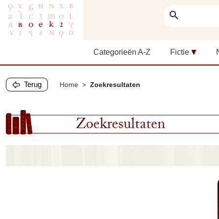
search
Categorieën A-Z
Fictie
Terug
Home
Zoekresultaten
Zoekresultaten