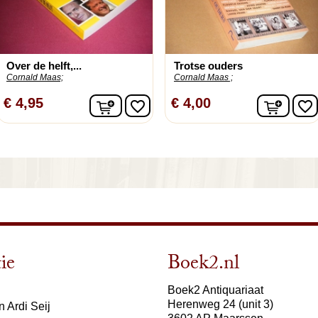
Over de helft,...
Trotse ouders
Cornald Maas;
Cornald Maas ;
In winkelwagen
In wi
€ 4,95
€ 4,00
favorite_border
favorite_border
ie
Boek2.nl
Boek2 Antiquariaat
Herenweg 24 (unit 3)
 Ardi Seij