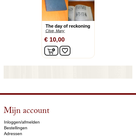
The day of reckoning
Clive, Mary;
€ 10,00
In winkelwagen
favorite_border
Mijn account
arrow_drop_down
Inloggen/afmelden
Bestellingen
Adressen