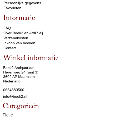
Persoonlijke gegevens
Favorieten
Informatie
arrow_drop_down
FAQ
Over Boek2 en Ardi Seij
Verzendkosten
Inkoop van boeken
Contact
Winkel informatie
arrow_drop_down
Boek2 Antiquariaat
Herenweg 24 (unit 3)
3602 AP Maarssen
Nederland
0654380560
info@boek2.nl
Categorieën
Fictie