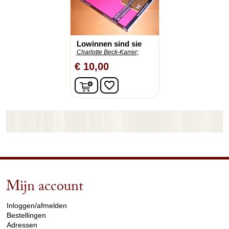
Lowinnen sind sie
Charlotte Beck-Karrer;
€ 10,00
In winkelwagen
favorite_border
Mijn account
arrow_drop_down
Inloggen/afmelden
Bestellingen
Adressen