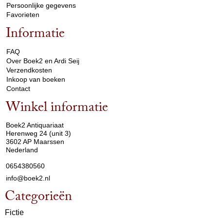
Persoonlijke gegevens
Favorieten
Informatie
arrow_drop_down
FAQ
Over Boek2 en Ardi Seij
Verzendkosten
Inkoop van boeken
Contact
Winkel informatie
arrow_drop_down
Boek2 Antiquariaat
Herenweg 24 (unit 3)
3602 AP Maarssen
Nederland
0654380560
info@boek2.nl
Categorieën
Fictie