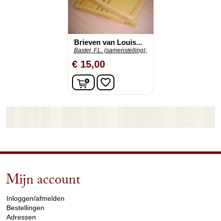
Brieven van Louis...
Bastet, F.L. (samenstelling);
€ 15,00
In winkelwagen
favorite_border
Mijn account
arrow_drop_down
Inloggen/afmelden
Bestellingen
Adressen