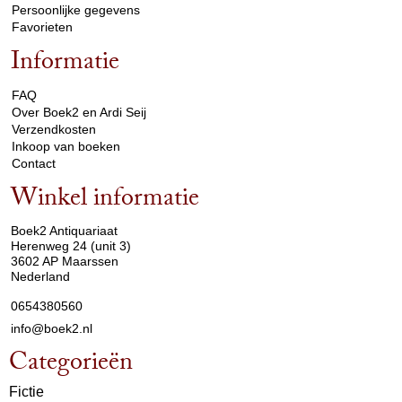
Persoonlijke gegevens
Favorieten
Informatie
arrow_drop_down
FAQ
Over Boek2 en Ardi Seij
Verzendkosten
Inkoop van boeken
Contact
Winkel informatie
arrow_drop_down
Boek2 Antiquariaat
Herenweg 24 (unit 3)
3602 AP Maarssen
Nederland
0654380560
info@boek2.nl
Categorieën
Fictie