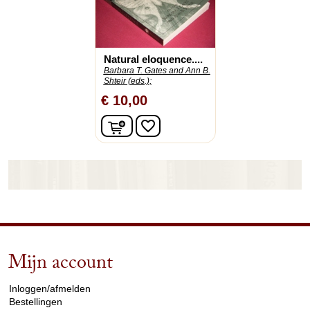
Natural eloquence....
Barbara T. Gates and Ann B.
Shteir (eds.);
€ 10,00
In winkelwagen
favorite_border
Mijn account
arrow_drop_down
Inloggen/afmelden
Bestellingen