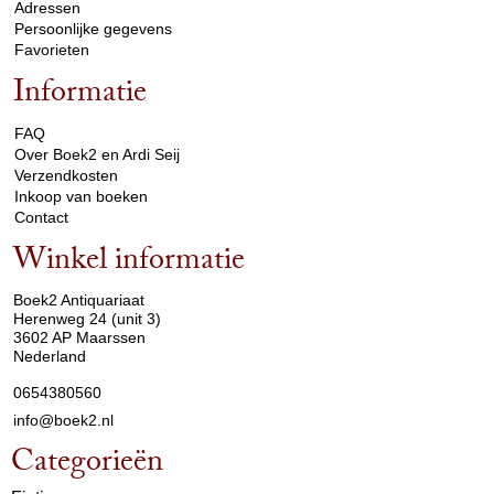
Adressen
Persoonlijke gegevens
Favorieten
Informatie
arrow_drop_down
FAQ
Over Boek2 en Ardi Seij
Verzendkosten
Inkoop van boeken
Contact
Winkel informatie
arrow_drop_down
Boek2 Antiquariaat
Herenweg 24 (unit 3)
3602 AP Maarssen
Nederland
0654380560
info@boek2.nl
Categorieën