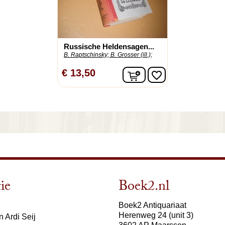
Russische Heldensagen...
B. Raptschinsky;
B. Grosser (ill.);
In winkelwagen
€ 13,50
favorite_border
ie
Boek2.nl
Boek2 Antiquariaat
Herenweg 24 (unit 3)
 Ardi Seij