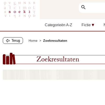
search
Categorieën A-Z
Fictie
Terug
Home
Zoekresultaten
Zoekresultaten