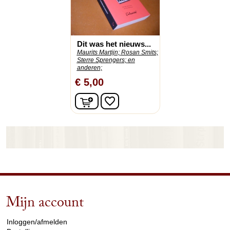
Dit was het nieuws...
Maurits Martijn;
Rosan Smits;
Sterre Sprengers;
en
anderen;
€ 5,00
In winkelwagen
favorite_border
Mijn account
arrow_drop_down
Inloggen/afmelden