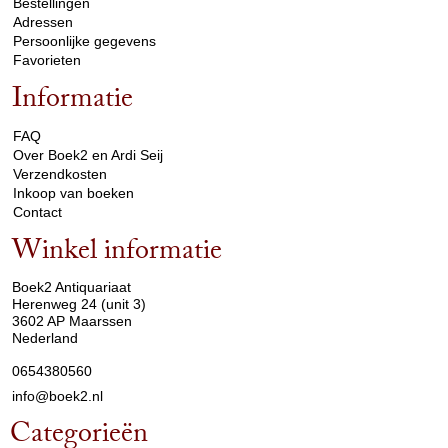
Bestellingen
Adressen
Persoonlijke gegevens
Favorieten
Informatie
arrow_drop_down
FAQ
Over Boek2 en Ardi Seij
Verzendkosten
Inkoop van boeken
Contact
Winkel informatie
arrow_drop_down
Boek2 Antiquariaat
Herenweg 24 (unit 3)
3602 AP Maarssen
Nederland
0654380560
info@boek2.nl
Categorieën