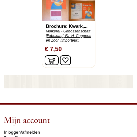
Brochure: Kwark,...
Molkerei - Genossenschaft
[Fabrikant];
Fa. H. Coppens
en Zoon [Importeur];
€ 7,50
In winkelwagen
favorite_border
Mijn account
arrow_drop_down
Inloggen/afmelden