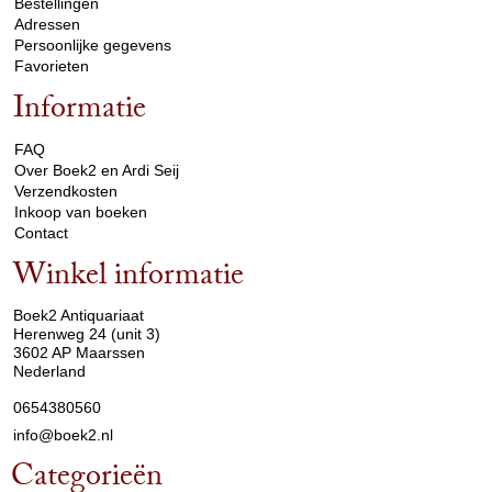
Bestellingen
Adressen
Persoonlijke gegevens
Favorieten
Informatie
arrow_drop_down
FAQ
Over Boek2 en Ardi Seij
Verzendkosten
Inkoop van boeken
Contact
Winkel informatie
arrow_drop_down
Boek2 Antiquariaat
Herenweg 24 (unit 3)
3602 AP Maarssen
Nederland
0654380560
info@boek2.nl
Categorieën