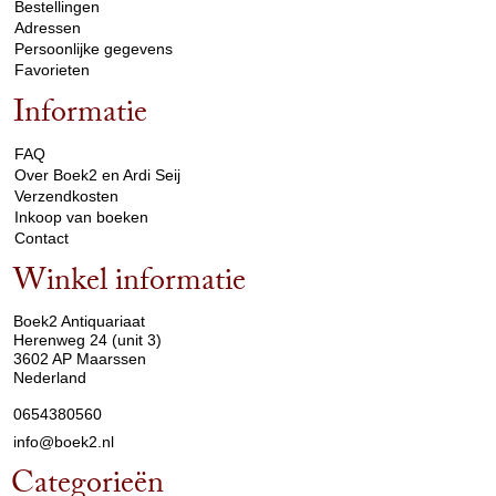
Bestellingen
Adressen
Persoonlijke gegevens
Favorieten
Informatie
arrow_drop_down
FAQ
Over Boek2 en Ardi Seij
Verzendkosten
Inkoop van boeken
Contact
Winkel informatie
arrow_drop_down
Boek2 Antiquariaat
Herenweg 24 (unit 3)
3602 AP Maarssen
Nederland
0654380560
info@boek2.nl
Categorieën