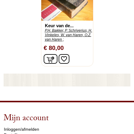
Keur van de...
P.H. Bakker, P. Schriverius, H.
Vinkeles, W. van Haren, O.Z.
van Haren ;
€ 80,00
In winkelwagen
favorite_border
Mijn account
arrow_drop_down
Inloggen/afmelden