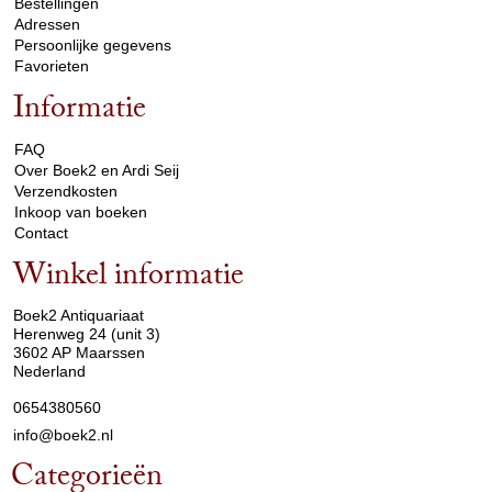
Bestellingen
Adressen
Persoonlijke gegevens
Favorieten
Informatie
arrow_drop_down
FAQ
Over Boek2 en Ardi Seij
Verzendkosten
Inkoop van boeken
Contact
Winkel informatie
arrow_drop_down
Boek2 Antiquariaat
Herenweg 24 (unit 3)
3602 AP Maarssen
Nederland
0654380560
info@boek2.nl
Categorieën