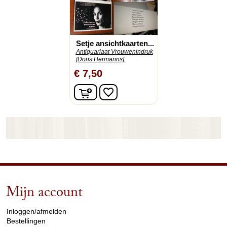
Setje ansichtkaarten...
Antiquariaat Vrouwenindruk
[Doris Hermanns];
€ 7,50
In winkelwagen
favorite_border
Mijn account
arrow_drop_down
Inloggen/afmelden
Bestellingen