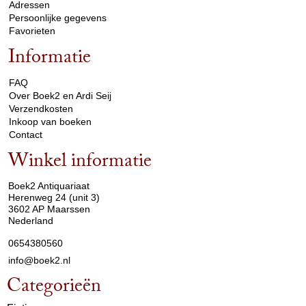
Adressen
Persoonlijke gegevens
Favorieten
Informatie
arrow_drop_down
FAQ
Over Boek2 en Ardi Seij
Verzendkosten
Inkoop van boeken
Contact
Winkel informatie
arrow_drop_down
Boek2 Antiquariaat
Herenweg 24 (unit 3)
3602 AP Maarssen
Nederland
0654380560
info@boek2.nl
Categorieën