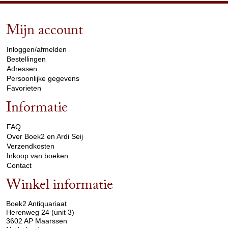
Mijn account
arrow_drop_down
Inloggen/afmelden
Bestellingen
Adressen
Persoonlijke gegevens
Favorieten
Informatie
arrow_drop_down
FAQ
Over Boek2 en Ardi Seij
Verzendkosten
Inkoop van boeken
Contact
Winkel informatie
arrow_drop_down
Boek2 Antiquariaat
Herenweg 24 (unit 3)
3602 AP Maarssen