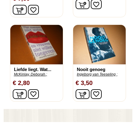
In winkelwagen
favorite_border
In winkelwagen
favorite_border
Liefde liegt. Wat...
Nooit genoeg
McKinlay, Deborah.;
Ingeborg van Teeseling ;
€ 2,80
€ 3,50
In winkelwagen
In winkelwagen
favorite_border
favorite_border