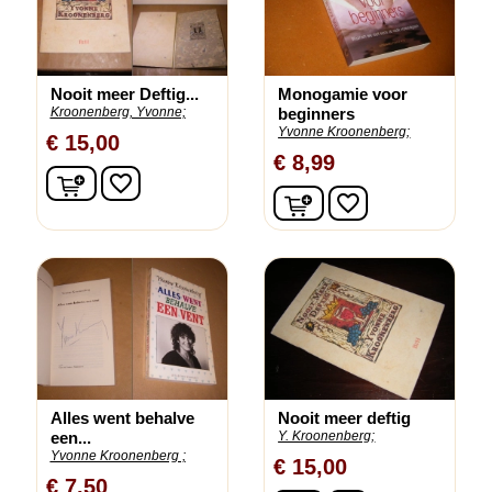
Nooit meer Deftig...
Monogamie voor
Kroonenberg, Yvonne;
beginners
Yvonne Kroonenberg;
€ 15,00
€ 8,99
In winkelwagen
favorite_border
In winkelwagen
favorite_border
Alles went behalve
Nooit meer deftig
een...
Y. Kroonenberg;
Yvonne Kroonenberg ;
€ 15,00
€ 7,50