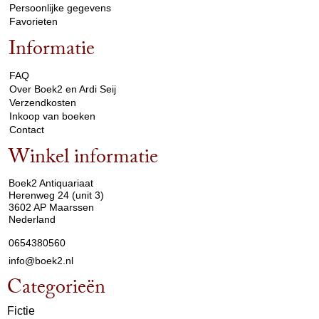
Persoonlijke gegevens
Favorieten
Informatie
arrow_drop_down
FAQ
Over Boek2 en Ardi Seij
Verzendkosten
Inkoop van boeken
Contact
Winkel informatie
arrow_drop_down
Boek2 Antiquariaat
Herenweg 24 (unit 3)
3602 AP Maarssen
Nederland
0654380560
info@boek2.nl
Categorieën
Fictie