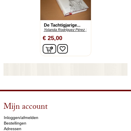
De Tachtigjarige...
Yolanda Rodríguez Pérez ;
€ 25,00
In winkelwagen
favorite_border
Mijn account
arrow_drop_down
Inloggen/afmelden
Bestellingen
Adressen