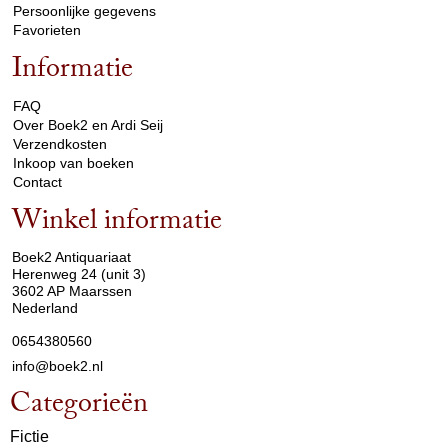
Persoonlijke gegevens
Favorieten
Informatie
arrow_drop_down
FAQ
Over Boek2 en Ardi Seij
Verzendkosten
Inkoop van boeken
Contact
Winkel informatie
arrow_drop_down
Boek2 Antiquariaat
Herenweg 24 (unit 3)
3602 AP Maarssen
Nederland
0654380560
info@boek2.nl
Categorieën
Fictie