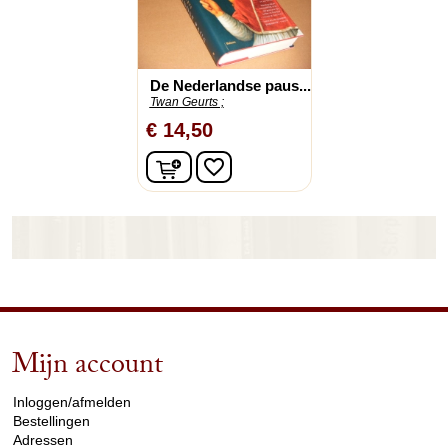
De Nederlandse paus...
Twan Geurts ;
€ 14,50
In winkelwagen
favorite_border
Mijn account
arrow_drop_down
Inloggen/afmelden
Bestellingen
Adressen