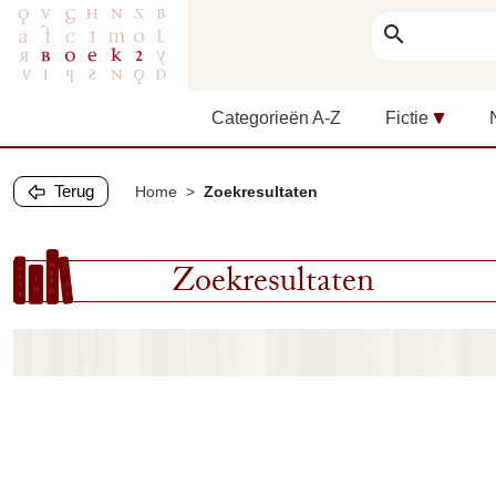
search
Categorieën A-Z
Fictie
Terug
Home
Zoekresultaten
Zoekresultaten