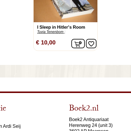
I Sleep in Hitler's Room
Tuvia Tenenbom ;
In winkelwagen
€ 10,00
favorite_border
ie
Boek2.nl
Boek2 Antiquariaat
Herenweg 24 (unit 3)
 Ardi Seij