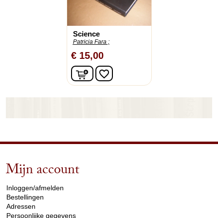
Science
Patricia Fara ;
€ 15,00
In winkelwagen
favorite_border
Mijn account
arrow_drop_down
Inloggen/afmelden
Bestellingen
Adressen
Persoonlijke gegevens