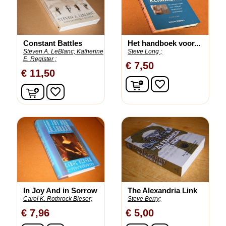
Constant Battles
Het handboek voor...
Steven A. LeBlanc;
Katherine
Steve Long ;
E. Register ;
€ 7,50
€ 11,50
In winkelwagen
favorite_border
In winkelwagen
favorite_border
In Joy And in Sorrow
The Alexandria Link
Carol K. Rothrock Bleser;
Steve Berry;
€ 7,96
€ 5,00