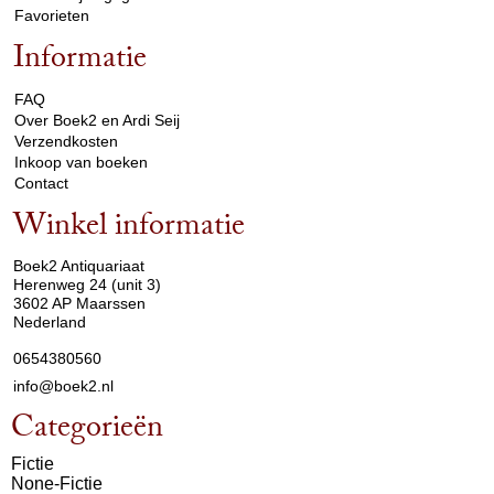
Favorieten
Informatie
arrow_drop_down
FAQ
Over Boek2 en Ardi Seij
Verzendkosten
Inkoop van boeken
Contact
Winkel informatie
arrow_drop_down
Boek2 Antiquariaat
Herenweg 24 (unit 3)
3602 AP Maarssen
Nederland
0654380560
info@boek2.nl
Categorieën
Fictie
None-Fictie