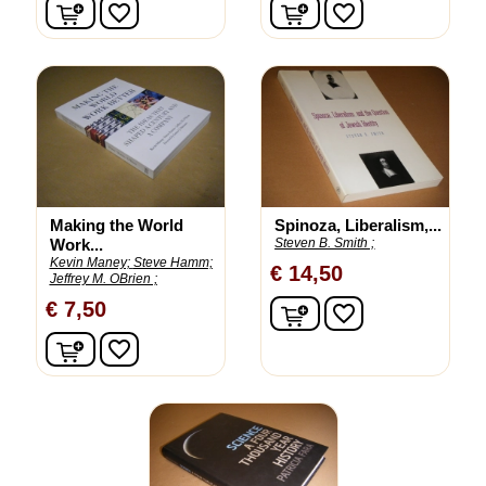
In winkelwagen
In winkelwagen
favorite_border
favorite_border
Making the World
Spinoza, Liberalism,...
Work...
Steven B. Smith ;
Kevin Maney;
Steve Hamm;
€ 14,50
Jeffrey M. OBrien ;
In winkelwagen
€ 7,50
favorite_border
In winkelwagen
favorite_border