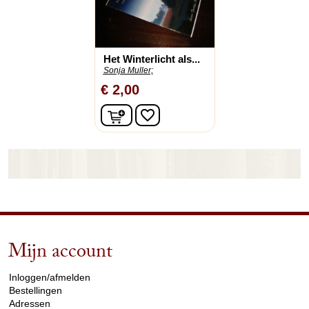
Het Winterlicht als...
Sonja Muller;
€ 2,00
In winkelwagen
favorite_border
Mijn account
arrow_drop_down
Inloggen/afmelden
Bestellingen
Adressen