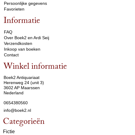
Persoonlijke gegevens
Favorieten
Informatie
arrow_drop_down
FAQ
Over Boek2 en Ardi Seij
Verzendkosten
Inkoop van boeken
Contact
Winkel informatie
arrow_drop_down
Boek2 Antiquariaat
Herenweg 24 (unit 3)
3602 AP Maarssen
Nederland
0654380560
info@boek2.nl
Categorieën
Fictie