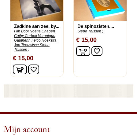
Zadkine aan zee. by...
De spinozisten....
Flip Bool Noelle Chabert
Siebe Thissen ;
Cathy Corbett Veronique
€ 15,00
Gautherin Feico Hoekstra
Jan Teeuwisse Siebe
In winkelwagen
Thissen ;
favorite_border
€ 15,00
In winkelwagen
favorite_border
Mijn account
arrow_drop_down