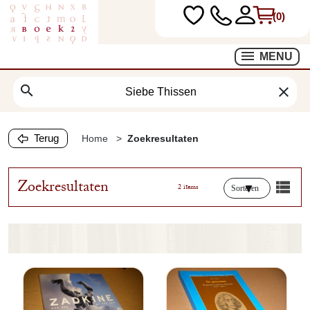
(0)
MENU
search
clear
Terug
Home
Zoekresultaten
Zoekresultaten
2 items
Sorteren