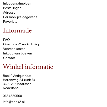
Inloggen/afmelden
Bestellingen
Adressen
Persoonlijke gegevens
Favorieten
Informatie
arrow_drop_down
FAQ
Over Boek2 en Ardi Seij
Verzendkosten
Inkoop van boeken
Contact
Winkel informatie
arrow_drop_down
Boek2 Antiquariaat
Herenweg 24 (unit 3)
3602 AP Maarssen
Nederland
0654380560
info@boek2.nl