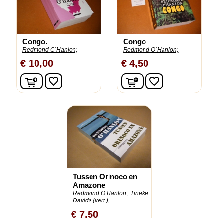
Congo.
Congo
Redmond O`Hanlon;
Redmond O`Hanlon;
€ 10,00
€ 4,50
In winkelwagen
In winkelwagen
favorite_border
favorite_border
Tussen Orinoco en
Amazone
Redmond O Hanlon ;
Tineke
Davids (vert.);
€ 7,50