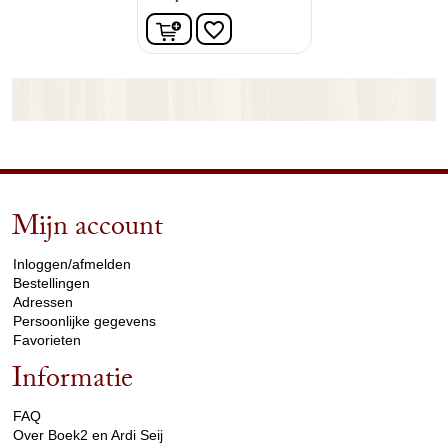
In winkelwagen
favorite_border
Mijn account
arrow_drop_down
Inloggen/afmelden
Bestellingen
Adressen
Persoonlijke gegevens
Favorieten
Informatie
arrow_drop_down
FAQ
Over Boek2 en Ardi Seij