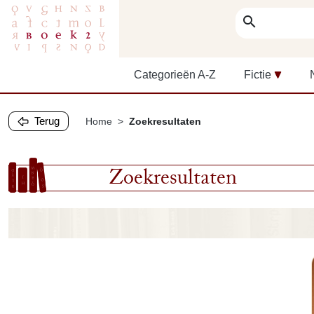
search
Categorieën A-Z
Fictie
Terug
Home
Zoekresultaten
Zoekresultaten