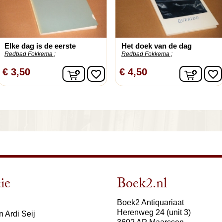
Elke dag is de eerste
Het doek van de dag
Redbad Fokkema ;
Redbad Fokkema ;
In winkelwagen
In wi
€ 3,50
€ 4,50
favorite_border
favorite_border
ie
Boek2.nl
Boek2 Antiquariaat
Herenweg 24 (unit 3)
 Ardi Seij