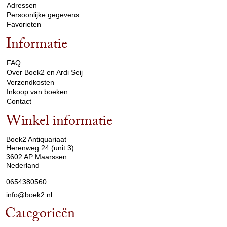
Adressen
Persoonlijke gegevens
Favorieten
Informatie
arrow_drop_down
FAQ
Over Boek2 en Ardi Seij
Verzendkosten
Inkoop van boeken
Contact
Winkel informatie
arrow_drop_down
Boek2 Antiquariaat
Herenweg 24 (unit 3)
3602 AP Maarssen
Nederland
0654380560
info@boek2.nl
Categorieën