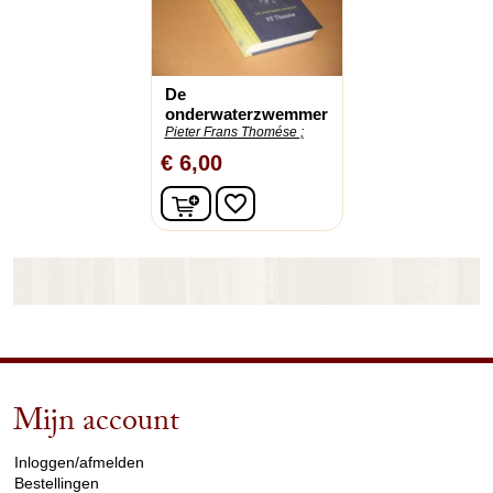
De
onderwaterzwemmer
Pieter Frans Thomése ;
€ 6,00
In winkelwagen
favorite_border
Mijn account
arrow_drop_down
Inloggen/afmelden
Bestellingen