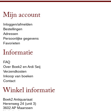
Mijn account
arrow_drop_down
Inloggen/afmelden
Bestellingen
Adressen
Persoonlijke gegevens
Favorieten
Informatie
arrow_drop_down
FAQ
Over Boek2 en Ardi Seij
Verzendkosten
Inkoop van boeken
Contact
Winkel informatie
arrow_drop_down
Boek2 Antiquariaat
Herenweg 24 (unit 3)
3602 AP Maarssen