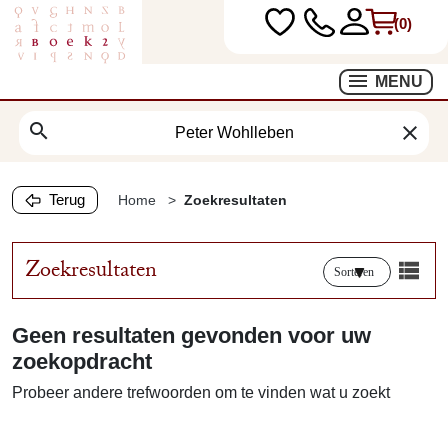
(0)
MENU
search
clear
Terug
Home
Zoekresultaten
Zoekresultaten
Sorteren
Geen resultaten gevonden voor uw
zoekopdracht
Probeer andere trefwoorden om te vinden wat u zoekt