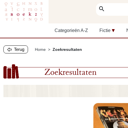
search
Categorieën A-Z
Fictie
Terug
Home
Zoekresultaten
Zoekresultaten