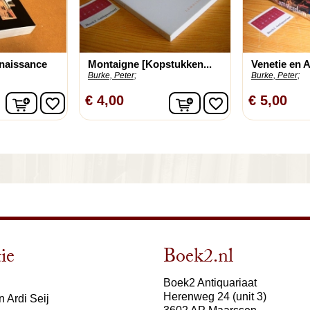
enaissance
Montaigne [Kopstukken...
Venetie en
Burke, Peter;
Burke, Peter;
In winkelwagen
In winkelwagen
€ 4,00
€ 5,00
favorite_border
favorite_border
ie
Boek2.nl
Boek2 Antiquariaat
Herenweg 24 (unit 3)
 Ardi Seij