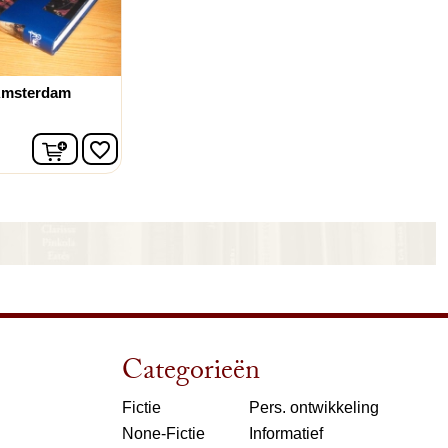
 Amsterdam
In winkelwagen
favorite_border
Categorieën
Fictie
Pers. ontwikkeling
None-Fictie
Informatief