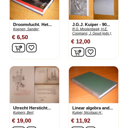
Droomvlucht. Het...
J.G.J. Kuiper - 90...
Koenen, Sander;
R.G. Moolenbeek;
H.E.
Coomans;
J. Goud (eds.);
€ 6,50
€ 12,00
In winkelwagen
favorite_border
In winkelwagen
favorite_border
Utrecht Hersticht...
Linear algebra and...
Kuipers, Bert;
Kuiper, Nicolaas H.;
€ 19,00
€ 11,92