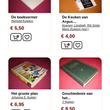
De boekvormer
De Keuken van
Reinold Kuipers;
Argus....
Koenen, Liesbeth;
Rik Smits;
€ 5,50
Mans Kuipers (red.);
In winkelwagen
€ 4,00
favorite_border
In winkelwagen
favorite_border
Het groote plan
Geschiedenis van
Johanna E. Kuiper;
het...
J. Kuiper;
€ 6,95
€ 8,50