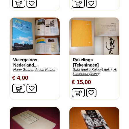
In winkelwagen
In winkelwagen
favorite_border
favorite_border
Weergaloos
Rakelings
Nederland....
[Tekeningen]
Harry Geurts;
Jacob Kuiper;
Sahi (Ineke Kuiper) (tek.);
H.
Hinterthur (tekst);
€ 4,00
€ 15,00
In winkelwagen
favorite_border
In winkelwagen
favorite_border