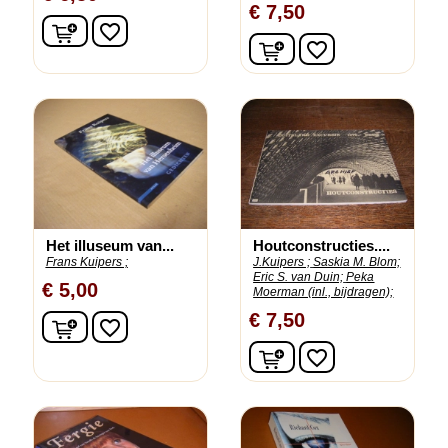
€ 7,50
In winkelwagen
favorite_border
In winkelwagen
favorite_border
Het illuseum van...
Houtconstructies....
Frans Kuipers ;
J.Kuipers ;
Saskia M. Blom;
Eric S. van Duin;
Peka
€ 5,00
Moerman (inl., bijdragen);
€ 7,50
In winkelwagen
favorite_border
In winkelwagen
favorite_border