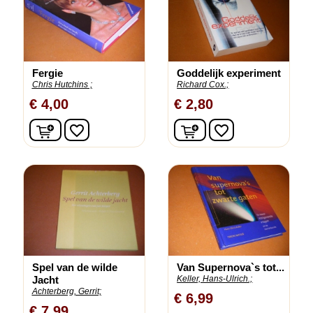
Fergie
Goddelijk experiment
Chris Hutchins ;
Richard Cox.;
€ 4,00
€ 2,80
In winkelwagen
In winkelwagen
favorite_border
favorite_border
Spel van de wilde
Van Supernova`s tot...
Jacht
Keller, Hans-Ulrich.;
Achterberg, Gerrit;
€ 6,99
€ 7,99