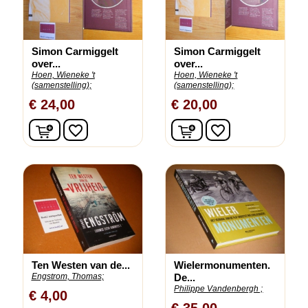
Simon Carmiggelt
Simon Carmiggelt
over...
over...
Hoen, Wieneke 't
Hoen, Wieneke 't
(samenstelling);
(samenstelling);
€ 24,00
€ 20,00
In winkelwagen
In winkelwagen
favorite_border
favorite_border
Ten Westen van de...
Wielermonumenten.
Engstrom, Thomas;
De...
Philippe Vandenbergh ;
€ 4,00
€ 35,00