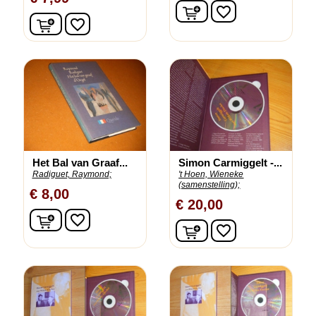
In winkelwagen
favorite_border
In winkelwagen
favorite_border
Het Bal van Graaf...
Simon Carmiggelt -...
Radiguet, Raymond;
't Hoen, Wieneke
(samenstelling);
€ 8,00
€ 20,00
In winkelwagen
favorite_border
In winkelwagen
favorite_border