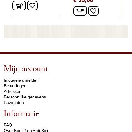
In winkelwagen
favorite_border
In winkelwagen
favorite_border
Mijn account
arrow_drop_down
Inloggen/afmelden
Bestellingen
Adressen
Persoonlijke gegevens
Favorieten
Informatie
arrow_drop_down
FAQ
Over Boek2 en Ardi Seij