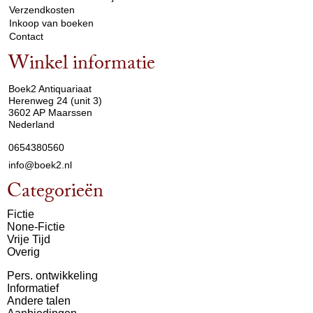
Verzendkosten
Inkoop van boeken
Contact
Winkel informatie
arrow_drop_down
Boek2 Antiquariaat
Herenweg 24 (unit 3)
3602 AP Maarssen
Nederland
0654380560
info@boek2.nl
Categorieën
Fictie
None-Fictie
Vrije Tijd
Overig
Pers. ontwikkeling
Informatief
Andere talen