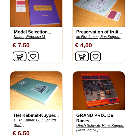
Model Selection...
Preservation of fruit...
Kuiper, Rebecca M;
Ife Fitz James, Bas Kuipers;
€ 7,50
€ 4,00
In winkelwagen
In winkelwagen
favorite_border
favorite_border
Het Kabinet-Kuyper...
GRAND PRIX. De
D. Th Kuiper;
G. J. Schutte
Races...
(red.);
Ulrich Schwab;
Hans Kuipers
(vertaling NL);
€ 6,50