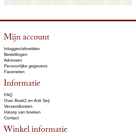
Mijn account
arrow_drop_down
Inloggen/afmelden
Bestellingen
Adressen
Persoonlijke gegevens
Favorieten
Informatie
arrow_drop_down
FAQ
Over Boek2 en Ardi Seij
Verzendkosten
Inkoop van boeken
Contact
Winkel informatie
arrow_drop_down