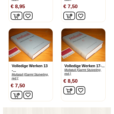
€ 8,95
€ 7,50
In winkelwagen
In winkelwagen
favorite_border
favorite_border
Volledige Werken 13
Volledige Werken 17-...
-...
Multatuli [Garmt Stuiveling,
red.];
Multatuli [Garmt Stuiveling,
red.];
€ 8,50
€ 7,50
In winkelwagen
favorite_border
In winkelwagen
favorite_border