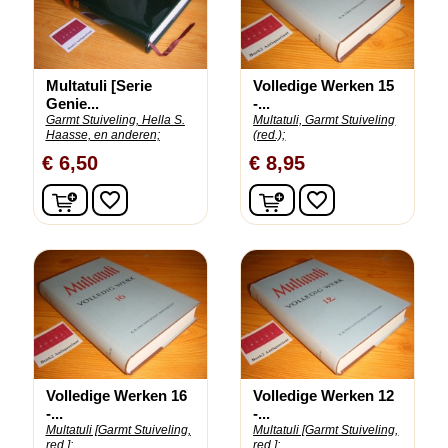
Multatuli [Serie
Volledige Werken 15
Genie...
-...
Garmt Stuiveling, Hella S.
Multatuli, Garmt Stuiveling
Haasse, en anderen;
(red.);
€ 6,50
€ 8,95
In winkelwagen
In winkelwagen
favorite_border
favorite_border
Volledige Werken 16
Volledige Werken 12
-...
-...
Multatuli [Garmt Stuiveling,
Multatuli [Garmt Stuiveling,
red.];
red.];