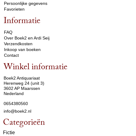
Persoonlijke gegevens
Favorieten
Informatie
arrow_drop_down
FAQ
Over Boek2 en Ardi Seij
Verzendkosten
Inkoop van boeken
Contact
Winkel informatie
arrow_drop_down
Boek2 Antiquariaat
Herenweg 24 (unit 3)
3602 AP Maarssen
Nederland
0654380560
info@boek2.nl
Categorieën
Fictie