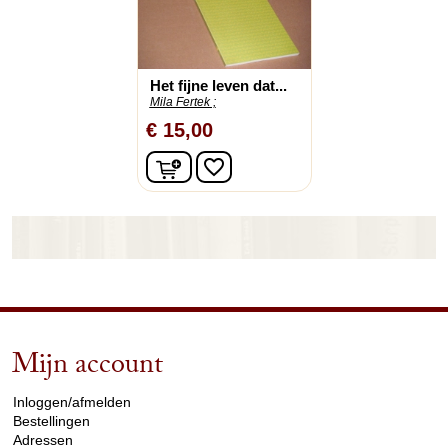
Het fijne leven dat...
Mila Fertek ;
€ 15,00
In winkelwagen
favorite_border
Mijn account
arrow_drop_down
Inloggen/afmelden
Bestellingen
Adressen