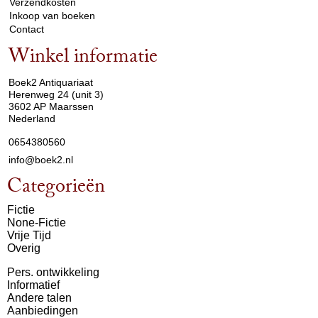
Verzendkosten
Inkoop van boeken
Contact
Winkel informatie
arrow_drop_down
Boek2 Antiquariaat
Herenweg 24 (unit 3)
3602 AP Maarssen
Nederland
0654380560
info@boek2.nl
Categorieën
Fictie
None-Fictie
Vrije Tijd
Overig
Pers. ontwikkeling
Informatief
Andere talen
Aanbiedingen