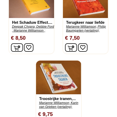
Het Schaduw Effect....
Terugkeer naar liefde
Deepak Chopra;
Debbie Ford
Marianne Williamson;
Philip
;
Marianne Williamson ;
Baumgarten (vertaling);
€ 8,50
€ 7,50
In winkelwagen
In winkelwagen
favorite_border
favorite_border
Troostrijke tranen,...
Marianne Williamson;
Karin
van Grieken (vertaling);
€ 9,75