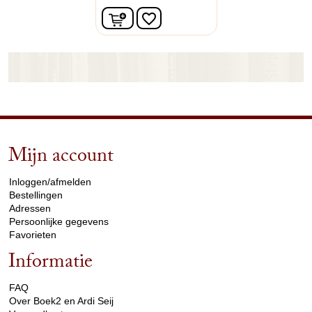
In winkelwagen
favorite_border
Mijn account
arrow_drop_down
Inloggen/afmelden
Bestellingen
Adressen
Persoonlijke gegevens
Favorieten
Informatie
arrow_drop_down
FAQ
Over Boek2 en Ardi Seij