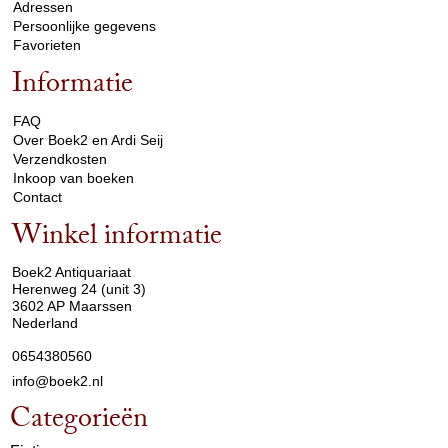
Adressen
Persoonlijke gegevens
Favorieten
Informatie
arrow_drop_down
FAQ
Over Boek2 en Ardi Seij
Verzendkosten
Inkoop van boeken
Contact
Winkel informatie
arrow_drop_down
Boek2 Antiquariaat
Herenweg 24 (unit 3)
3602 AP Maarssen
Nederland
0654380560
info@boek2.nl
Categorieën