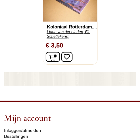
Koloniaal Rotterdam....
Liane van der Linden;
Els
Schellekens;
€ 3,50
In winkelwagen
favorite_border
Mijn account
arrow_drop_down
Inloggen/afmelden
Bestellingen