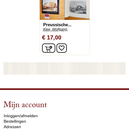
Preussische...
Klee, Wolfgang;
€ 17,00
In winkelwagen
favorite_border
Mijn account
arrow_drop_down
Inloggen/afmelden
Bestellingen
Adressen