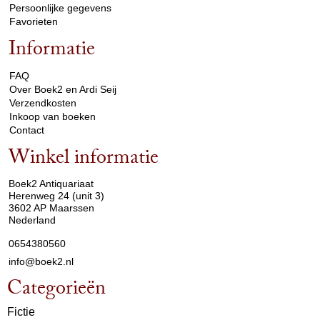
Persoonlijke gegevens
Favorieten
Informatie
arrow_drop_down
FAQ
Over Boek2 en Ardi Seij
Verzendkosten
Inkoop van boeken
Contact
Winkel informatie
arrow_drop_down
Boek2 Antiquariaat
Herenweg 24 (unit 3)
3602 AP Maarssen
Nederland
0654380560
info@boek2.nl
Categorieën
Fictie