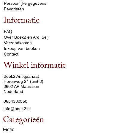
Persoonlijke gegevens
Favorieten
Informatie
arrow_drop_down
FAQ
Over Boek2 en Ardi Seij
Verzendkosten
Inkoop van boeken
Contact
Winkel informatie
arrow_drop_down
Boek2 Antiquariaat
Herenweg 24 (unit 3)
3602 AP Maarssen
Nederland
0654380560
info@boek2.nl
Categorieën
Fictie