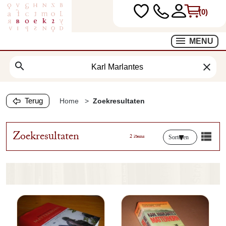
(0)
MENU
search
clear
Terug
Home
Zoekresultaten
Zoekresultaten
2 items
Sorteren