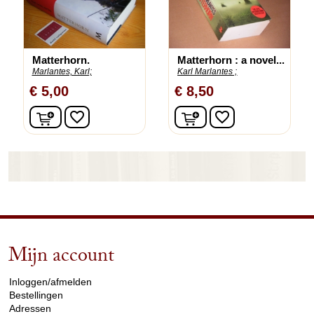
Matterhorn.
Matterhorn : a novel...
Marlantes, Karl;
Karl Marlantes ;
€ 5,00
€ 8,50
In winkelwagen
In winkelwagen
favorite_border
favorite_border
Mijn account
arrow_drop_down
Inloggen/afmelden
Bestellingen
Adressen